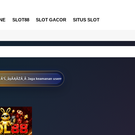
NE
SLOT88
SLOT GACOR
SITUS SLOT
name dan kata sandi
LAYANAN ONLINE
POL88
Ă°
24/7