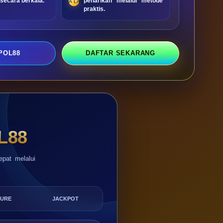
 secara berkala.
penarikan melalui metode
praktis.
POL88
DAFTAR SEKARANG
L88
pat melalui
TURE
JACKPOT