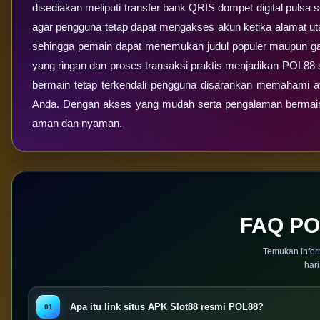
disediakan meliputi transfer bank QRIS dompet digital pulsa
agar pengguna tetap dapat mengakses akun ketika alamat ut
sehingga pemain dapat menemukan judul populer maupun game
yang ringan dan proses transaksi praktis menjadikan POL88 s
bermain tetap terkendali pengguna disarankan memahami at
Anda. Dengan akses yang mudah serta pengalaman bermain 
aman dan nyaman.
FAQ PO
Temukan inform
har
Apa itu link situs APK Slot88 resmi POL88?
01