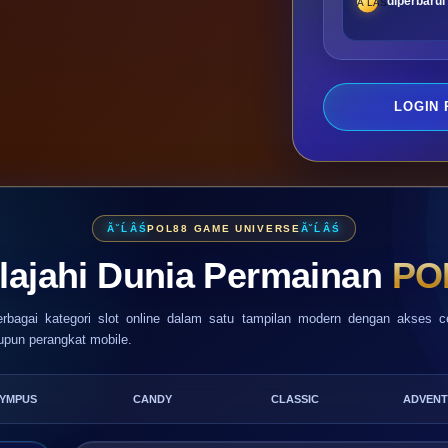
diperbarui
LOGIN 
POL88 GAME UNIVERSE
lajahi Dunia Permainan
PO
rbagai kategori slot online dalam satu tampilan modern dengan akses ce
pun perangkat mobile.
YMPUS
CANDY
CLASSIC
ADVEN