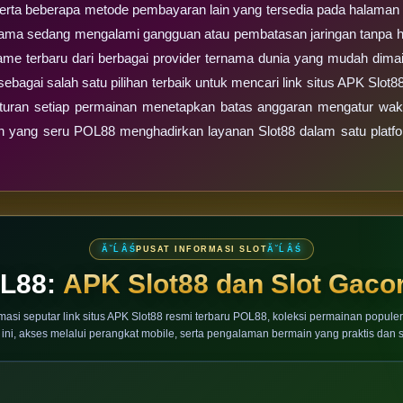
 serta beberapa metode pembayaran lain yang tersedia pada halaman t
ama sedang mengalami gangguan atau pembatasan jaringan tanpa ham
 terbaru dari berbagai provider ternama dunia yang mudah dimain
ebagai salah satu pilihan terbaik untuk mencari link situs APK Slot
uran setiap permainan menetapkan batas anggaran mengatur waktu
yang seru POL88 menghadirkan layanan Slot88 dalam satu platfor
PUSAT INFORMASI SLOT
L88:
APK Slot88 dan Slot Gacor 
asi seputar link situs APK Slot88 resmi terbaru POL88, koleksi permainan populer, f
i ini, akses melalui perangkat mobile, serta pengalaman bermain yang praktis dan s