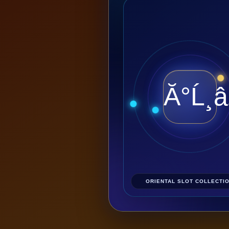
Ă°Ĺ¸â
ORIENTAL SLOT COLLECTI