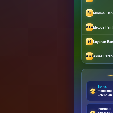
Rp
Minimal Dep
Ă˘Ĺâ
Metode Pem
24
Layanan Ban
Ă˘â â
Akses Peran
Bonus 
mengiku
ketentuan.
Inform