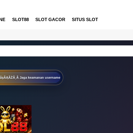
NE
SLOT88
SLOT GACOR
SITUS SLOT
an kata sandi
LAYANAN ONLINE
POL88
Ă°Ĺ¸âÂ
24/7