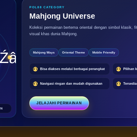
POL88 CATEGORY
Mahjong Universe
Koleksi permainan bertema oriental dengan simbol klasik, fi
visual khas dunia Mahjong.
Źâ
Mahjong Ways
Oriental Theme
Mobile Friendly
Bisa diakses melalui berbagai perangkat
Pilihan 
Navigasi ringan dan mudah digunakan
Tersedia
JELAJAHI PERMAINAN
ON