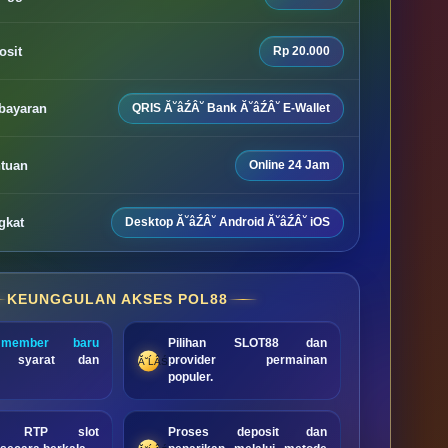
osit
Rp 20.000
bayaran
QRIS Ă˘âŹÂ˘ Bank Ă˘âŹÂ˘ E-Wallet
tuan
Online 24 Jam
gkat
Desktop Ă˘âŹÂ˘ Android Ă˘âŹÂ˘ iOS
KEUNGGULAN AKSES POL88
member baru
Pilihan SLOT88 dan
ti syarat dan
provider permainan
populer.
asi RTP slot
Proses deposit dan