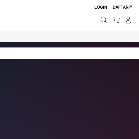
LOGIN
DAFTAR
Cari
Troli
Login/Sign-Up
Cari
Ľ Update permainan dan informasi terbaru
Ă°Ĺ¸Ĺ˝ÂŽ Akses
SLOT88 Online