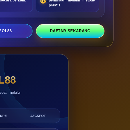
 secara berkala.
penarikan melalui metode
praktis.
POL88
DAFTAR SEKARANG
L88
pat melalui
TURE
JACKPOT